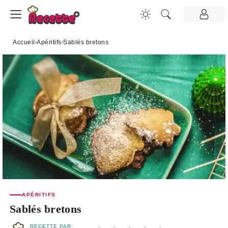
Accueil
›
Apéritifs
›
Sablés bretons
APÉRITIFS
Sablés bretons
RECETTE PAR