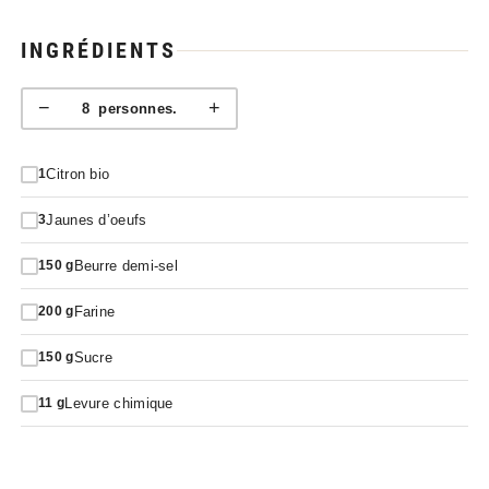
INGRÉDIENTS
−
+
8
personnes.
Citron bio
1
Jaunes d’oeufs
3
Beurre demi-sel
150
g
Farine
200
g
Sucre
150
g
Levure chimique
11
g