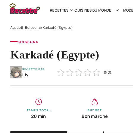
RECETTES
CUISINES DU MONDE
MODE
Accueil
Boissons
Karkadé (Egypte)
›
›
BOISSONS
Karkadé (Egypte)
RECETTE PAR
0
(
0
)
lily
TEMPS TOTAL
BUDGET
20 min
Bon marché