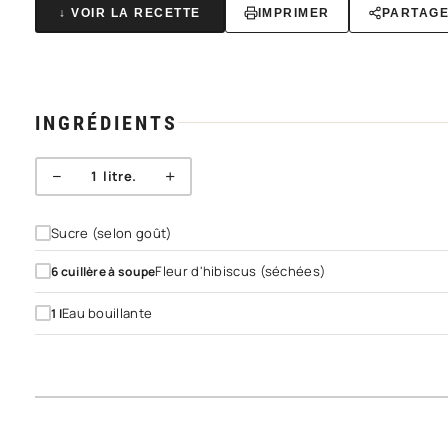
↓ VOIR LA RECETTE
IMPRIMER
PARTAG
INGRÉDIENTS
−
+
1
litre.
Sucre (selon goût)
Fleur d'hibiscus (séchées)
6
cuillère à soupe
Eau bouillante
1
l