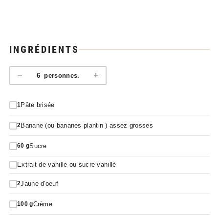
INGRÉDIENTS
−
+
6
personnes.
Pâte brisée
1
Banane (ou bananes plantin ) assez grosses
2
Sucre
60
g
Extrait de vanille ou sucre vanillé
Jaune d'oeuf
2
Crème
100
g