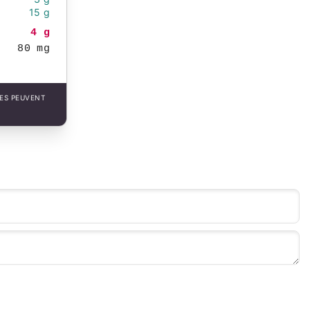
15 g
4 g
80 mg
LES PEUVENT