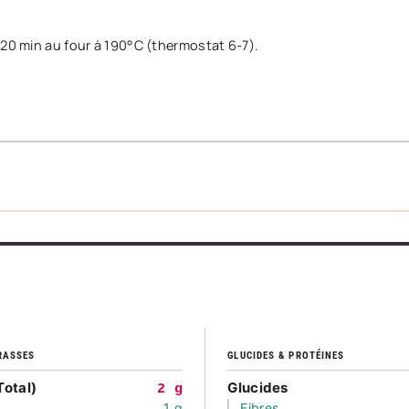
 20 min au four à 190°C (thermostat 6-7).
RASSES
GLUCIDES & PROTÉINES
Total)
Glucides
2 g
1 g
Fibres