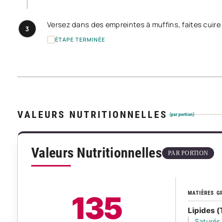
Versez dans des empreintes à muffins, faites cuire
3
ÉTAPE TERMINÉE
VALEURS NUTRITIONNELLES
(par portion)
Valeurs Nutritionnelles
PAR PORTION
MATIÈRES G
135
Lipides (
Saturés