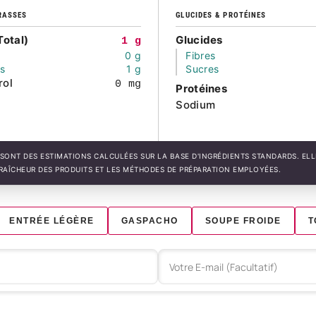
RASSES
GLUCIDES & PROTÉINES
Total)
Glucides
1 g
0 g
Fibres
és
1 g
Sucres
rol
0 mg
Protéines
Sodium
SONT DES ESTIMATIONS CALCULÉES SUR LA BASE D'INGRÉDIENTS STANDARDS. EL
FRAÎCHEUR DES PRODUITS ET LES MÉTHODES DE PRÉPARATION EMPLOYÉES.
ENTRÉE LÉGÈRE
GASPACHO
SOUPE FROIDE
T