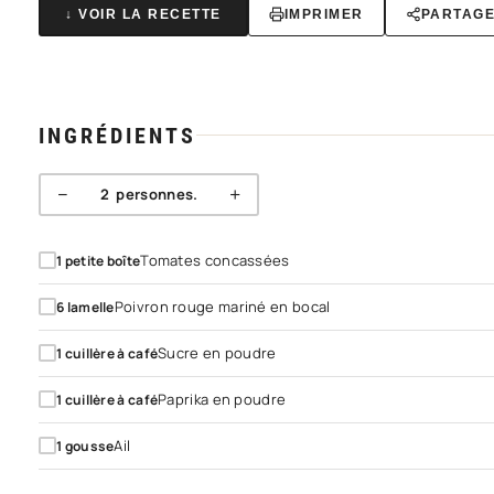
↓ VOIR LA RECETTE
IMPRIMER
PARTAG
INGRÉDIENTS
−
+
2
personnes.
Tomates concassées
1
petite boîte
Poivron rouge mariné en bocal
6
lamelle
Sucre en poudre
1
cuillère à café
Paprika en poudre
1
cuillère à café
Ail
1
gousse