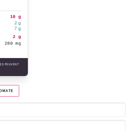
10 g
2 g
7 g
2 g
280 mg
LES PEUVENT
OMATE