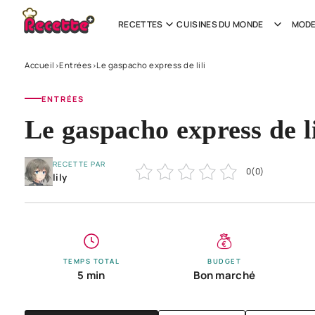
RECETTES
CUISINES DU MONDE
MODE
Accueil
Entrées
Le gaspacho express de lili
›
›
ENTRÉES
Le gaspacho express de li
RECETTE PAR
0
(
0
)
lily
TEMPS TOTAL
BUDGET
5 min
Bon marché