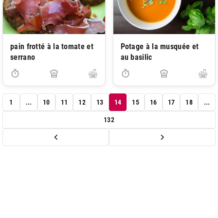
pain frotté à la tomate et
Potage à la musquée et
serrano
au basilic
1
...
10
11
12
13
14
15
16
17
18
...
132