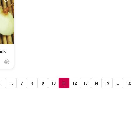
rds
1
...
7
8
9
10
11
12
13
14
15
...
13