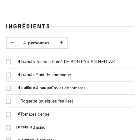
INGRÉDIENTS
−
+
4
personnes.
Jambon Fumé LE BON PARIS® HERTA®
4
tranche
Pain de campagne
4
tranche
Caviar de tomates
4
cuillère à soupe
Roquette (quelques feuilles)
Tomates cerise
8
Basilic
10
feuille