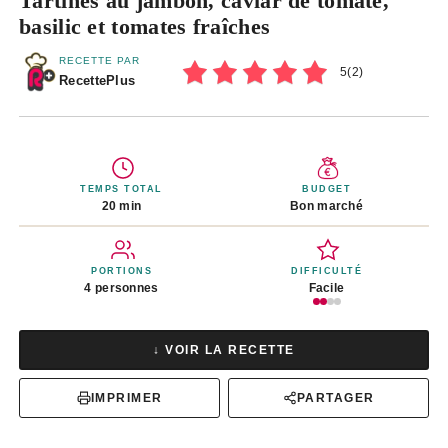
Tartines au jambon, caviar de tomate,
basilic et tomates fraîches
RECETTE PAR
5
(
2
)
RecettePlus
TEMPS TOTAL
BUDGET
20 min
Bon marché
PORTIONS
DIFFICULTÉ
4 personnes
Facile
↓ VOIR LA RECETTE
IMPRIMER
PARTAGER