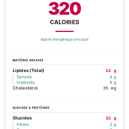
320
CALORIES
Apport énergétique principal
MATIÈRES GRASSES
Lipides (Total)
12 g
Saturés
4 g
Insaturés
8 g
Cholestérol
35 mg
GLUCIDES & PROTÉINES
Glucides
32 g
Fibres
3 g