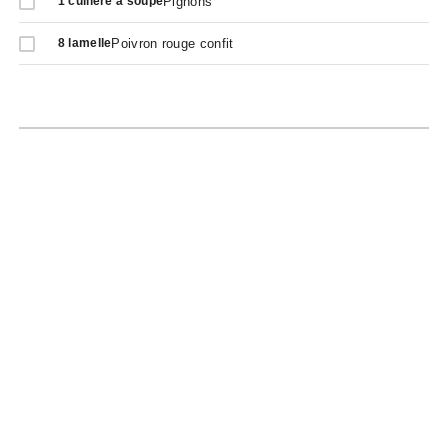
Pignons
1
cuillère à soupe
Poivron rouge confit
8
lamelle