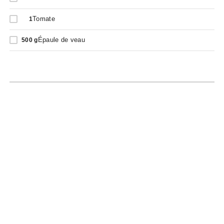
Tomate
1
Épaule de veau
500
g