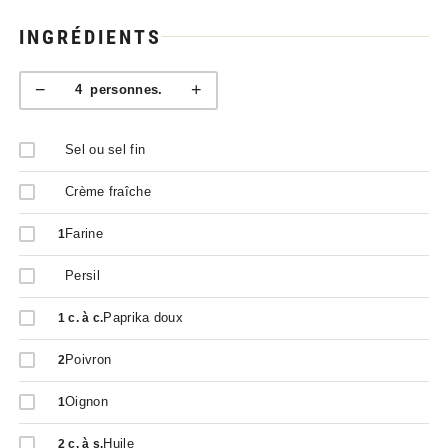
INGRÉDIENTS
−
+
4
personnes.
Sel ou sel fin
Crème fraîche
Farine
1
Persil
Paprika doux
1
c. à c.
Poivron
2
Oignon
1
Huile
2
c. à s.