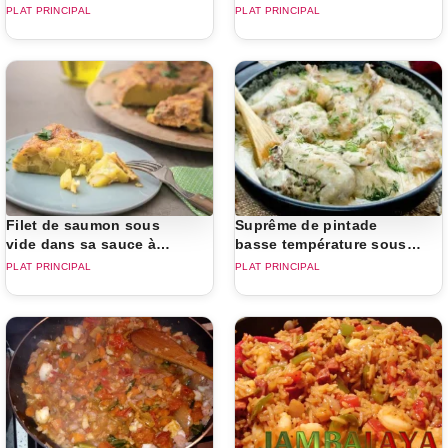
PLAT PRINCIPAL
PLAT PRINCIPAL
Filet de saumon sous
Suprême de pintade
vide dans sa sauce à
basse température sous
l’aneth
vide
PLAT PRINCIPAL
PLAT PRINCIPAL