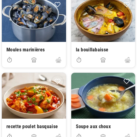
Moules marinières
la bouillabaisse
recette poulet basquaise
Soupe aux choux