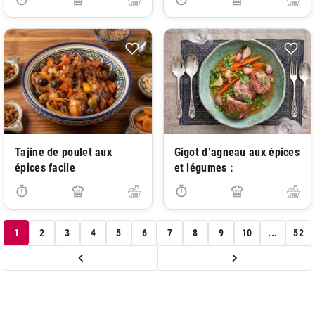
Tajine de poulet aux
Gigot d’agneau aux épices
épices facile
et légumes :
1
2
3
4
5
6
7
8
9
10
...
52