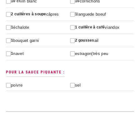
vin blanc
cornichons
10
cl
10
câpres
languede boeuf
2
cuillères à soupe
1
échalote
viandox
1
1
cuillère à café
bouquet garni
ail
1
2
gousses
navet
estragon(très peu
1
POUR LA SAUCE PIQUANTE :
poivre
sel