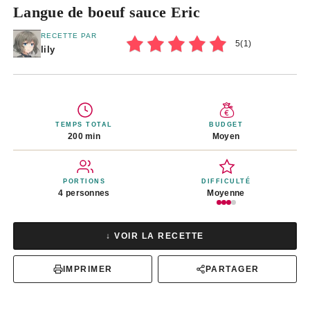
Langue de boeuf sauce Eric
RECETTE PAR
5
(
1
)
lily
TEMPS TOTAL
BUDGET
200 min
Moyen
PORTIONS
DIFFICULTÉ
4 personnes
Moyenne
↓ VOIR LA RECETTE
IMPRIMER
PARTAGER