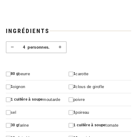
INGRÉDIENTS
−
+
4
personnes.
beurre
carotte
80
g
1
oignon
clous de girofle
1
2
moutarde
poivre
1
cuillère à soupe
sel
poireau
1
farine
tomate
30
g
1
cuillère à soupe