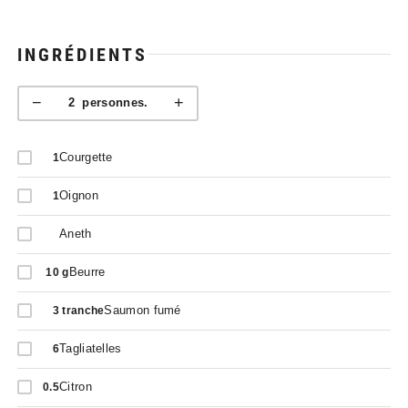
INGRÉDIENTS
−
+
2
personnes.
Courgette
1
Oignon
1
Aneth
Beurre
10
g
Saumon fumé
3
tranche
Tagliatelles
6
Citron
0.5