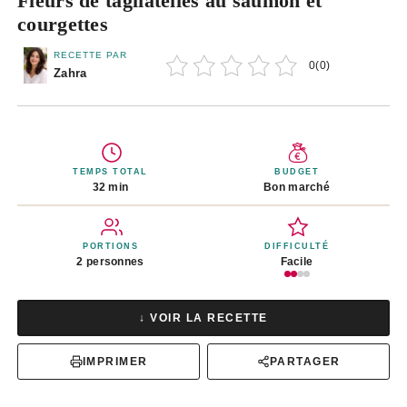
Fleurs de tagliatelles au saumon et
courgettes
RECETTE PAR
0
(
0
)
Zahra
TEMPS TOTAL
BUDGET
32 min
Bon marché
PORTIONS
DIFFICULTÉ
2 personnes
Facile
↓ VOIR LA RECETTE
IMPRIMER
PARTAGER