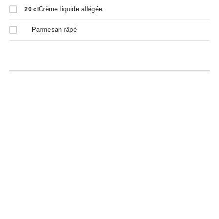
Crème liquide allégée
20
cl
Parmesan râpé