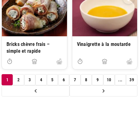
Bricks chèvre frais –
Vinaigrette à la moutarde
simple et rapide
1
2
3
4
5
6
7
8
9
10
...
39