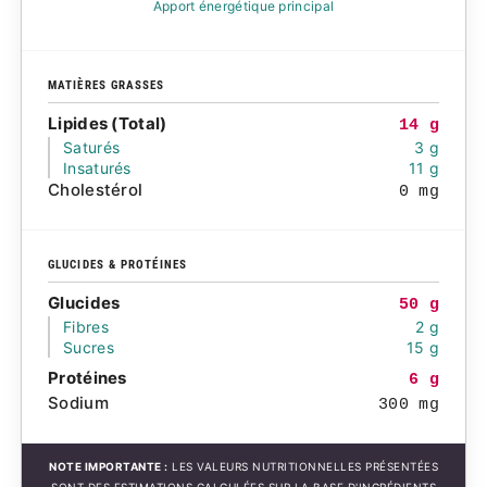
Apport énergétique principal
MATIÈRES GRASSES
Lipides (Total)
14 g
Saturés
3 g
Insaturés
11 g
Cholestérol
0 mg
GLUCIDES & PROTÉINES
Glucides
50 g
Fibres
2 g
Sucres
15 g
Protéines
6 g
Sodium
300 mg
NOTE IMPORTANTE :
LES VALEURS NUTRITIONNELLES PRÉSENTÉES