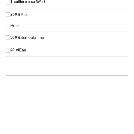
Sel
1
cuillère à café
Miel
200
g
Huile
Semoule fine
500
g
Eau
40
cl