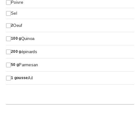
Poivre
Sel
Oeuf
2
Quinoa
100
g
épinards
200
g
Parmesan
50
g
Ail
1
gousse