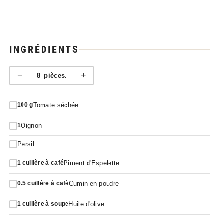
INGRÉDIENTS
−
+
8
pièces.
Tomate séchée
100
g
Oignon
1
Persil
Piment d'Espelette
1
cuillère à café
Cumin en poudre
0.5
cuillère à café
Huile d'olive
1
cuillère à soupe