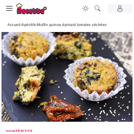
Accueil
›
Apéritifs
›
Muffin quinoa épinard tomates séchées
APÉRITIFS