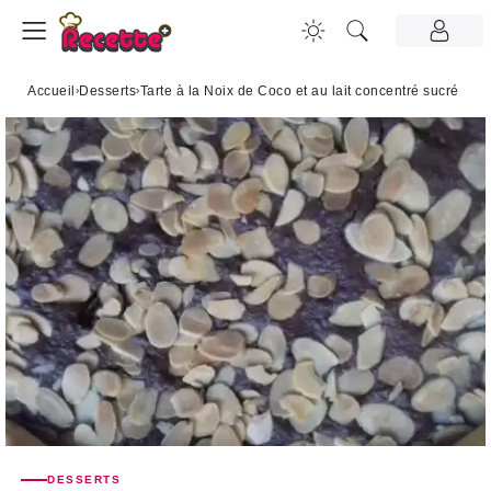
Accueil
›
Desserts
›
Tarte à la Noix de Coco et au lait concentré sucré
DESSERTS