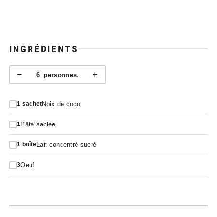
INGRÉDIENTS
−
+
6
personnes.
Noix de coco
1
sachet
Pâte sablée
1
Lait concentré sucré
1
boîte
Oeuf
3