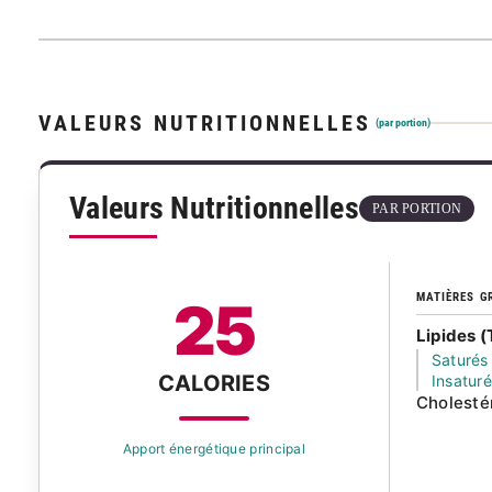
VALEURS NUTRITIONNELLES
(par portion)
Valeurs Nutritionnelles
PAR PORTION
MATIÈRES G
25
Lipides (
Saturés
CALORIES
Insatur
Cholesté
Apport énergétique principal