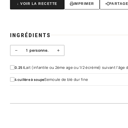
↓ VOIR LA RECETTE
IMPRIMER
PARTAG
INGRÉDIENTS
−
+
1
personne.
Lait (infantile ou 2ème age ou 1/2 écrémé) suivant l'âge
0.25
l
Semoule de blé dur fine
4
cuillère à soupe