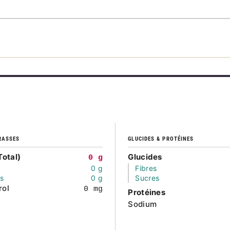
RASSES
GLUCIDES & PROTÉINES
Total)
Glucides
0 g
0 g
Fibres
és
0 g
Sucres
rol
0 mg
Protéines
Sodium