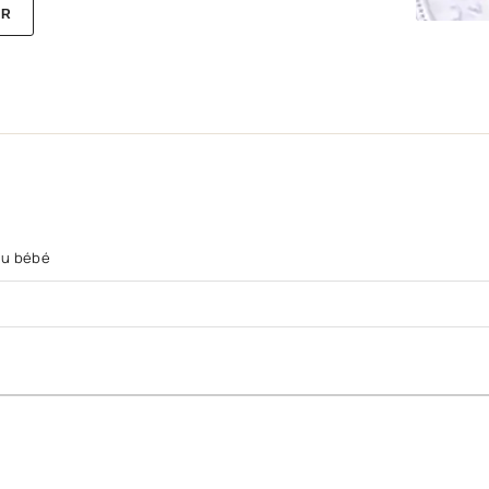
ER
 du bébé