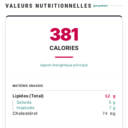
VALEURS NUTRITIONNELLES
(par portion)
381
CALORIES
Apport énergétique principal
MATIÈRES GRASSES
Lipides (Total)
12 g
Saturés
5 g
Insaturés
7 g
Cholestérol
74 mg