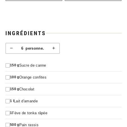
INGRÉDIENTS
−
+
6
personne.
Sucre de canne
150
g
Orange confites
100
g
Chocolat
150
g
Lait d'amande
1
l
Fève de tonka râpée
1
Pain rassis
500
g