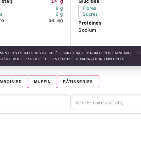
Total)
Glucides
14 g
8 g
Fibres
és
6 g
Sucres
rol
60 mg
Protéines
Sodium
SONT DES ESTIMATIONS CALCULÉES SUR LA BASE D'INGRÉDIENTS STANDARDS. EL
FRAÎCHEUR DES PRODUITS ET LES MÉTHODES DE PRÉPARATION EMPLOYÉES.
MBOISIER
MUFFIN
PÂTISSERIES