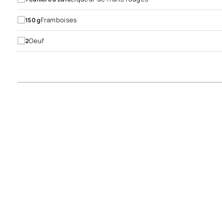
Framboises
150
g
Oeuf
2