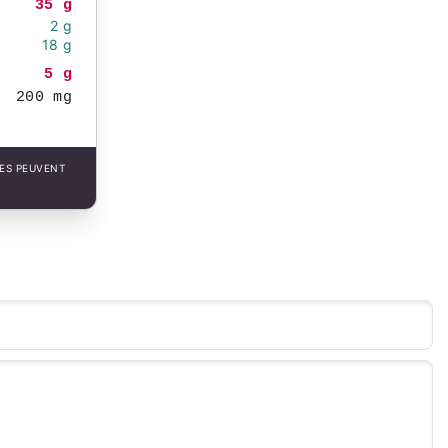
35 g
2 g
18 g
5 g
200 mg
LES PEUVENT