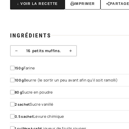
↓ VOIR LA RECETTE
IMPRIMER
PARTAG
INGRÉDIENTS
−
+
16
petits muffins.
Farine
150
g
Beurre (le sortir un peu avant afin qu'il soit ramolli)
100
g
Sucre en poudre
80
g
Sucre vanillé
2
sachet
Levure chimique
0.5
sachet
Liqueur de fruits rouges
1
cuillère à café