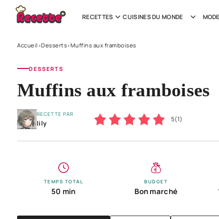
RECETTES
CUISINES DU MONDE
MODE
Accueil
Desserts
Muffins aux framboises
›
›
DESSERTS
Muffins aux framboises
RECETTE PAR
5
(
1
)
lily
TEMPS TOTAL
BUDGET
50 min
Bon marché