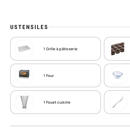
USTENSILES
1
Grille à pâtisserie
1
Four
1
Fouet cuisine