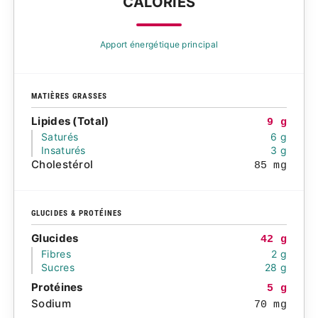
CALORIES
Apport énergétique principal
MATIÈRES GRASSES
Lipides (Total)
9 g
Saturés
6 g
Insaturés
3 g
Cholestérol
85 mg
GLUCIDES & PROTÉINES
Glucides
42 g
Fibres
2 g
Sucres
28 g
Protéines
5 g
Sodium
70 mg