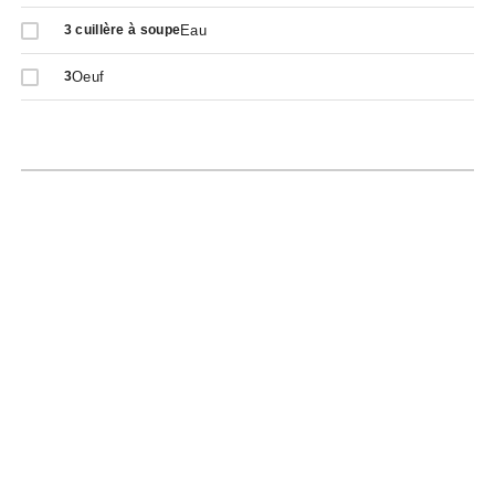
Eau
3
cuillère à soupe
Oeuf
3