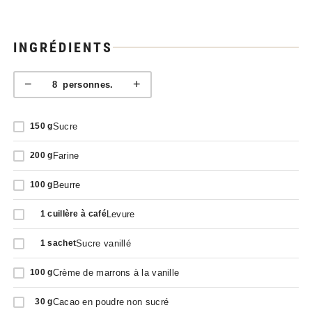
INGRÉDIENTS
−
+
8
personnes.
Sucre
150
g
Farine
200
g
Beurre
100
g
Levure
1
cuillère à café
Sucre vanillé
1
sachet
Crème de marrons à la vanille
100
g
Cacao en poudre non sucré
30
g