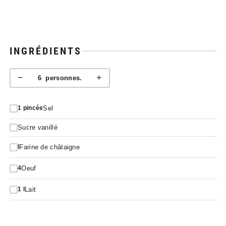
INGRÉDIENTS
−
+
6
personnes.
Sel
1
pincée
Sucre vanillé
Farine de châtaigne
l
Oeuf
4
Lait
1
l