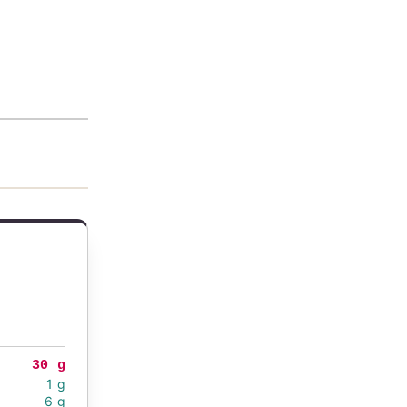
30 g
1 g
6 g