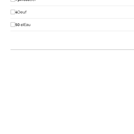
Oeuf
4
Eau
50
cl