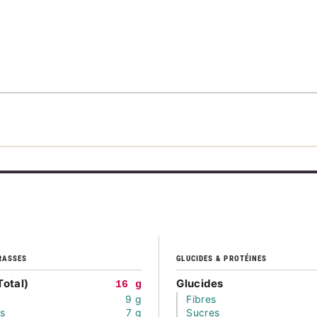
RASSES
GLUCIDES & PROTÉINES
Total)
Glucides
16 g
9 g
Fibres
és
7 g
Sucres