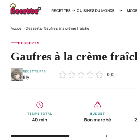
RECETTES
CUISINES DU MONDE
MODE
Accueil
Desserts
Gaufres à la crème fraîche
›
›
DESSERTS
Gaufres à la crème fraîc
RECETTE PAR
0
(
0
)
lily
TEMPS TOTAL
BUDGET
40 min
Bon marché
2