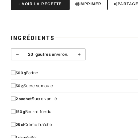
↓ VOIR LA RECETTE
IMPRIMER
PARTAG
INGRÉDIENTS
−
+
20
gaufres environ.
Farine
500
g
Sucre semoule
50
g
Sucre vanillé
2
sachet
Beurre fondu
150
g
Crème fraîche
25
cl
Sel
1
pincée