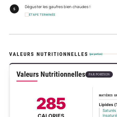
Déguster les gaufres bien chaudes !
5
ÉTAPE TERMINÉE
VALEURS NUTRITIONNELLES
(par portion)
Valeurs Nutritionnelles
PAR PORTION
MATIÈRES G
285
Lipides (
Saturés
CALORIES
Insatur