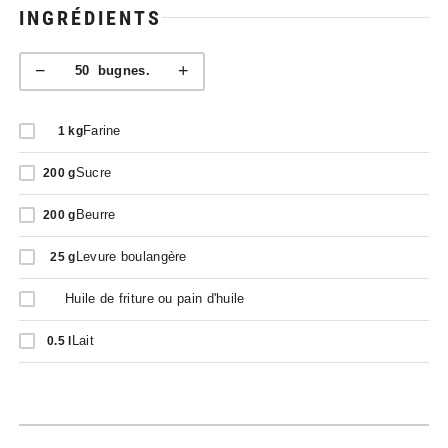
INGRÉDIENTS
−
+
50
bugnes.
Farine
1
kg
Sucre
200
g
Beurre
200
g
Levure boulangère
25
g
Huile de friture ou pain d'huile
Lait
0.5
l