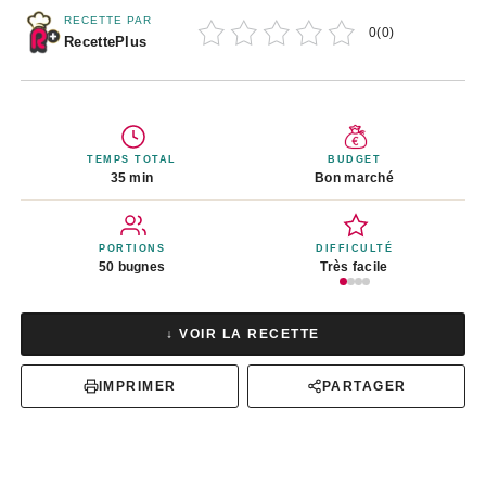
RECETTE PAR
0
(
0
)
RecettePlus
TEMPS TOTAL
BUDGET
35 min
Bon marché
PORTIONS
DIFFICULTÉ
50 bugnes
Très facile
↓ VOIR LA RECETTE
IMPRIMER
PARTAGER