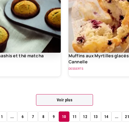
nashis et thé matcha
Muffins aux Myrtilles glacés 
Cannelle
DESSERTS
Voir plus
1
...
6
7
8
9
10
11
12
13
14
...
2