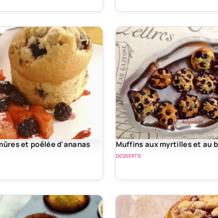
mûres et poêlée d'ananas
Muffins aux myrtilles et au b
DESSERTS