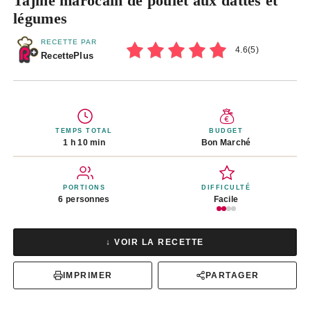
Tajine marocain de poulet aux dattes et
légumes
RECETTE PAR
4.6
(
5
)
RecettePlus
TEMPS TOTAL
BUDGET
1 h 10 min
Bon Marché
PORTIONS
DIFFICULTÉ
6 personnes
Facile
↓ VOIR LA RECETTE
IMPRIMER
PARTAGER