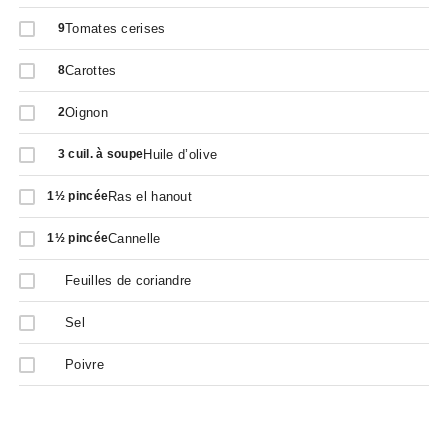
Tomates cerises
9
Carottes
8
Oignon
2
Huile d’olive
3
cuil. à soupe
Ras el hanout
1½
pincée
Cannelle
1½
pincée
Feuilles de coriandre
Sel
Poivre