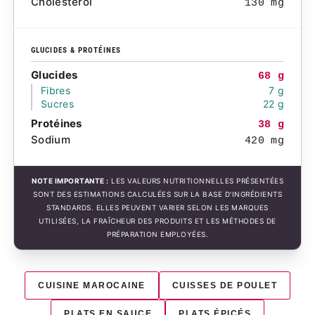
Cholestérol
130 mg
GLUCIDES & PROTÉINES
Glucides
68 g
Fibres
7 g
Sucres
22 g
Protéines
38 g
Sodium
420 mg
NOTE IMPORTANTE :
LES VALEURS NUTRITIONNELLES PRÉSENTÉES
SONT DES ESTIMATIONS CALCULÉES SUR LA BASE D'INGRÉDIENTS
STANDARDS. ELLES PEUVENT VARIER SELON LES MARQUES
UTILISÉES, LA FRAÎCHEUR DES PRODUITS ET LES MÉTHODES DE
PRÉPARATION EMPLOYÉES.
CUISINE MAROCAINE
CUISSES DE POULET
PLATS EN SAUCE
PLATS ÉPICÉS