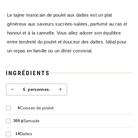
Le tajine marocain de poulet aux dattes est un plat
généreux aux saveurs sucrées-salées, parfumé au ras el
hanout et à la cannelle. Vous allez adorer son équilibre
entre tendreté du poulet et douceur des dattes. Idéal pour
un repas en famille ou un dîner convivial.
INGRÉDIENTS
−
+
6
personnes.
Cuisses de poulet
6
Semoule
300
g
Dattes
18