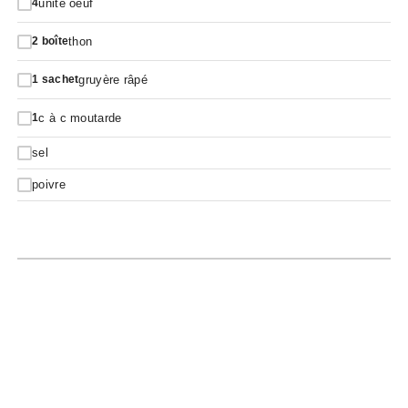
unité oeuf
4
thon
2
boîte
gruyère râpé
1
sachet
c à c moutarde
1
sel
poivre