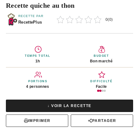
Recette quiche au thon
RECETTE PAR
0
(
0
)
RecettePlus
TEMPS TOTAL
BUDGET
1h
Bon marché
PORTIONS
DIFFICULTÉ
4 personnes
Facile
↓ VOIR LA RECETTE
IMPRIMER
PARTAGER