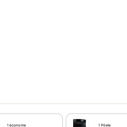
1
économe
1
Pôele