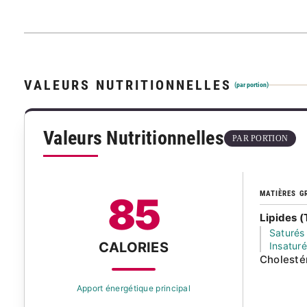
VALEURS NUTRITIONNELLES
(par portion)
Valeurs Nutritionnelles
PAR PORTION
MATIÈRES G
85
Lipides (
Saturés
CALORIES
Insatur
Cholesté
Apport énergétique principal