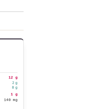
12 g
2 g
8 g
1 g
140 mg