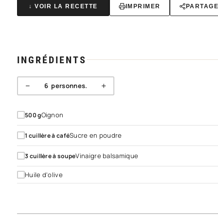
↓ VOIR LA RECETTE
IMPRIMER
PARTAG
INGRÉDIENTS
−
+
6
personnes.
Oignon
500
g
Sucre en poudre
1
cuillère à café
Vinaigre balsamique
3
cuillère à soupe
Huile d'olive