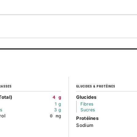
RASSES
GLUCIDES & PROTÉINES
Total)
Glucides
4 g
1 g
Fibres
és
3 g
Sucres
rol
0 mg
Protéines
Sodium