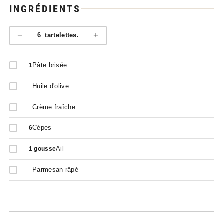
INGRÉDIENTS
−
+
6
tartelettes.
Pâte brisée
1
Huile d'olive
Crème fraîche
Cèpes
6
Ail
1
gousse
Parmesan râpé