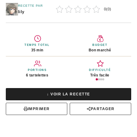
RECETTE PAR
0
(
0
)
lily
TEMPS TOTAL
BUDGET
35 min
Bon marché
PORTIONS
DIFFICULTÉ
6 tartelettes
Très facile
↓ VOIR LA RECETTE
IMPRIMER
PARTAGER