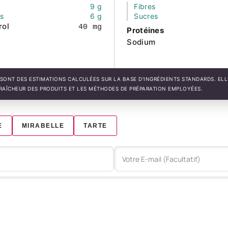
9 g
Fibres
és
6 g
Sucres
rol
40 mg
Protéines
Sodium
SONT DES ESTIMATIONS CALCULÉES SUR LA BASE D'INGRÉDIENTS STANDARDS. EL
FRAÎCHEUR DES PRODUITS ET LES MÉTHODES DE PRÉPARATION EMPLOYÉES.
E
MIRABELLE
TARTE