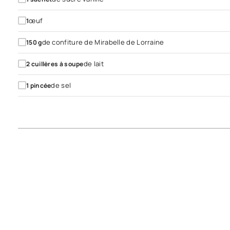
œuf
1
de confiture de Mirabelle de Lorraine
150
g
de lait
2
cuillères à soupe
de sel
1
pincée