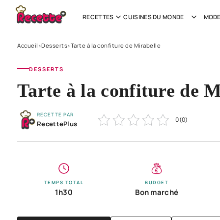
RECETTES
CUISINES DU MONDE
MODE
Accueil
Desserts
Tarte à la confiture de Mirabelle
›
›
DESSERTS
Tarte à la confiture de M
RECETTE PAR
0
(
0
)
RecettePlus
TEMPS TOTAL
BUDGET
1h30
Bon marché