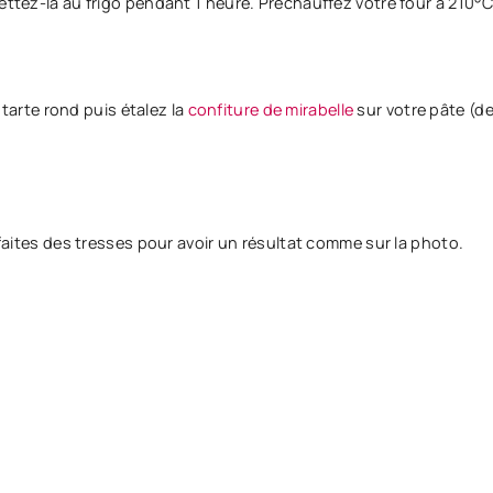
ettez-la au frigo pendant 1 heure. Préchauffez votre four à 210°C
tarte rond puis étalez la
confiture de mirabelle
sur votre pâte (de
u faites des tresses pour avoir un résultat comme sur la photo.