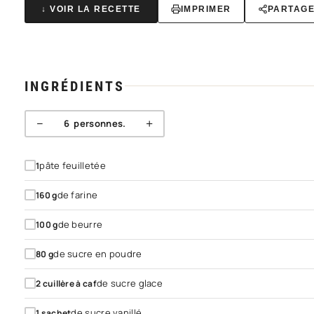
↓ VOIR LA RECETTE
IMPRIMER
PARTAG
INGRÉDIENTS
−
+
6
personnes.
pâte feuilletée
1
de farine
160
g
de beurre
100
g
de sucre en poudre
80
g
de sucre glace
2
cuillère à caf
de sucre vanillé
1
sachet