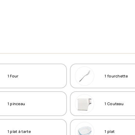
1
Four
1
fourchette
1
pinceau
1
Couteau
1
plat à tarte
1
plat