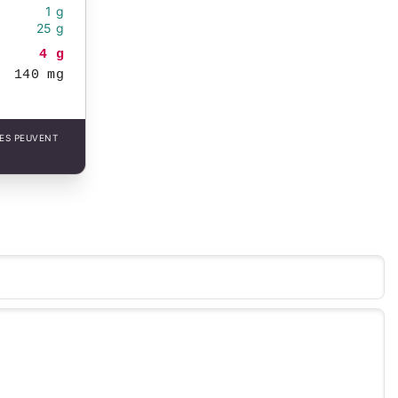
1 g
25 g
4 g
140 mg
LES PEUVENT