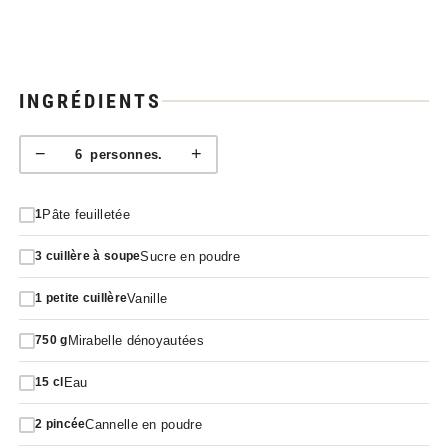
INGRÉDIENTS
−
+
6
personnes.
Pâte feuilletée
1
Sucre en poudre
3
cuillère à soupe
Vanille
1
petite cuillère
Mirabelle dénoyautées
750
g
Eau
15
cl
Cannelle en poudre
2
pincée