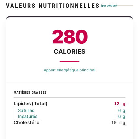
VALEURS NUTRITIONNELLES
(par portion)
280
CALORIES
Apport énergétique principal
MATIÈRES GRASSES
Lipides (Total)
12 g
Saturés
6 g
Insaturés
6 g
Cholestérol
10 mg