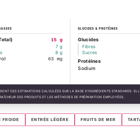
RASSES
GLUCIDES & PROTÉINES
Total)
Glucides
15 g
7 g
Fibres
és
8 g
Sucres
rol
63 mg
Protéines
Sodium
SONT DES ESTIMATIONS CALCULÉES SUR LA BASE D'INGRÉDIENTS STANDARDS. EL
FRAÎCHEUR DES PRODUITS ET LES MÉTHODES DE PRÉPARATION EMPLOYÉES.
 FROIDE
ENTRÉE LÉGÈRE
FRUITS DE MER
TART