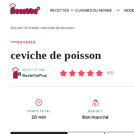
RECETTES
CUISINES DU MONDE
MODE
Accueil
Entrées
ceviche de poisson
›
›
ENTRÉES
ceviche de poisson
RECETTE PAR
5
(
1
)
RecettePlus
TEMPS TOTAL
BUDGET
20 min
Bon marché