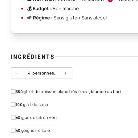
💰 Budget :
Bon marché
🌱 Régime :
Sans gluten
,
Sans alcool
INGRÉDIENTS
−
+
4
personnes.
filet de poisson blanc très frais (daurade ou bar)
350
g
lait de coco
100
g
jus de citron vert
40
g
oignon ciselé
40
g