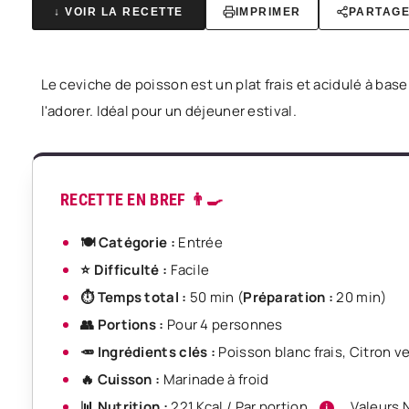
↓ VOIR LA RECETTE
IMPRIMER
PARTAG
Le ceviche de poisson est un plat frais et acidulé à base
l'adorer. Idéal pour un déjeuner estival.
RECETTE EN BREF 👨‍🍳
🍽️ Catégorie :
Entrée
⭐ Difficulté :
Facile
⏱️ Temps total :
50 min
(
Préparation :
20 min
)
👥 Portions :
Pour
4 personnes
🥕 Ingrédients clés :
Poisson blanc frais
,
Citron ve
🔥 Cuisson :
Marinade à froid
📊 Nutrition :
221 Kcal / Par portion
Valeurs 
i