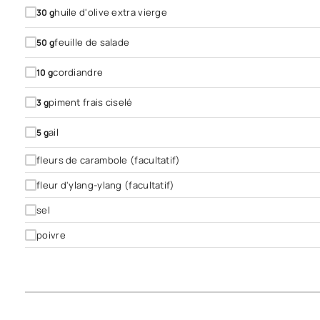
huile d'olive extra vierge
30
g
feuille de salade
50
g
cordiandre
10
g
piment frais ciselé
3
g
ail
5
g
fleurs de carambole (facultatif)
fleur d'ylang-ylang (facultatif)
sel
poivre