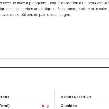
r avec un mixeur plongeant jusqu'à obtention d'un beau velouté.
me liquide et les herbes aromatiques. Bien homogénéiser puis saler. 
ôt avec des croûtons de pain de campagne.
RASSES
GLUCIDES & PROTÉINES
Total)
Glucides
5 g