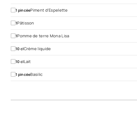
Piment d'Espelette
1
pincée
Pâtisson
1
Pomme de terre Mona Lisa
1
Crème liquide
10
cl
Lait
10
cl
Basilic
1
pincée