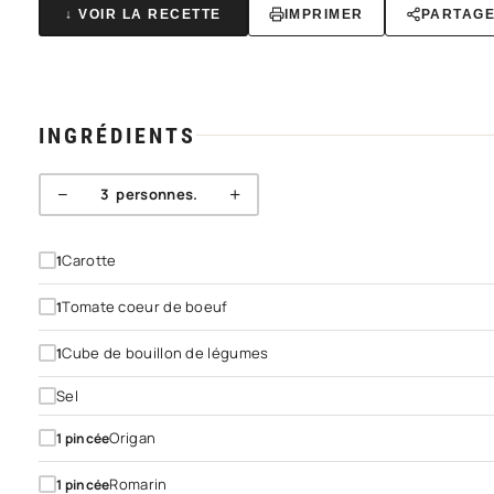
↓ VOIR LA RECETTE
IMPRIMER
PARTAG
INGRÉDIENTS
−
+
3
personnes.
Carotte
1
Tomate coeur de boeuf
1
Cube de bouillon de légumes
1
Sel
Origan
1
pincée
Romarin
1
pincée