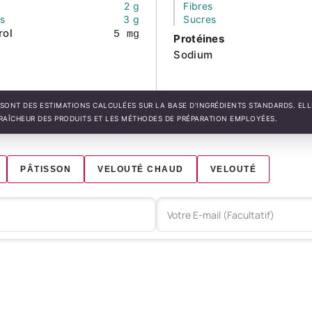
2 g
Fibres
és
3 g
Sucres
rol
5 mg
Protéines
Sodium
SONT DES ESTIMATIONS CALCULÉES SUR LA BASE D'INGRÉDIENTS STANDARDS. EL
FRAÎCHEUR DES PRODUITS ET LES MÉTHODES DE PRÉPARATION EMPLOYÉES.
PÂTISSON
VELOUTÉ CHAUD
VELOUTÉ