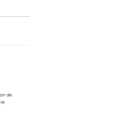
lon de
rre