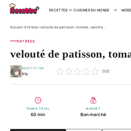
RECETTES
CUISINES DU MONDE
MODE
Accueil
Entrées
velouté de patisson, tomate, carotte...
›
›
ENTRÉES
velouté de patisson, tomat
RECETTE PAR
0
(
0
)
lily
TEMPS TOTAL
BUDGET
60 min
Bon marché