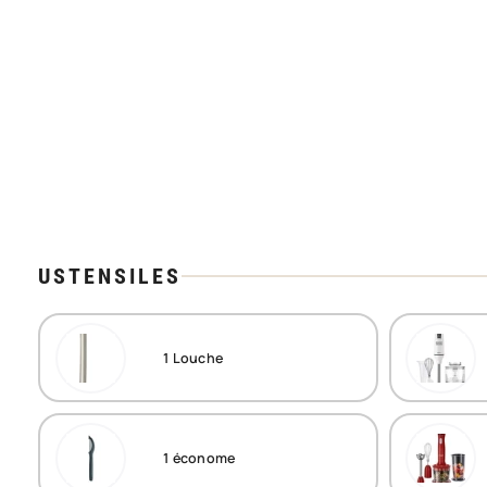
USTENSILES
1
Louche
1
économe