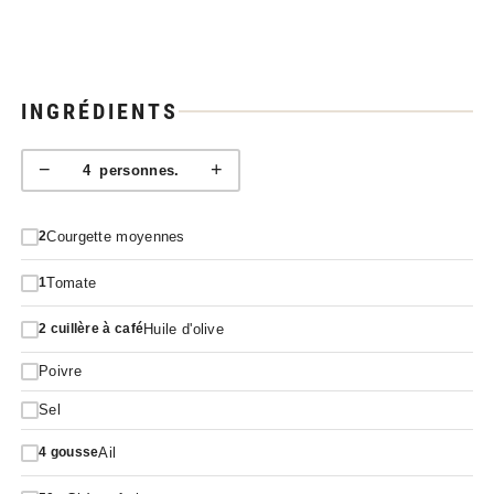
INGRÉDIENTS
−
+
4
personnes.
Courgette moyennes
2
Tomate
1
Huile d'olive
2
cuillère à café
Poivre
Sel
Ail
4
gousse