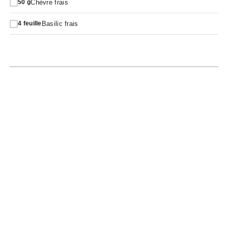
Chèvre frais
50
g
Basilic frais
4
feuille