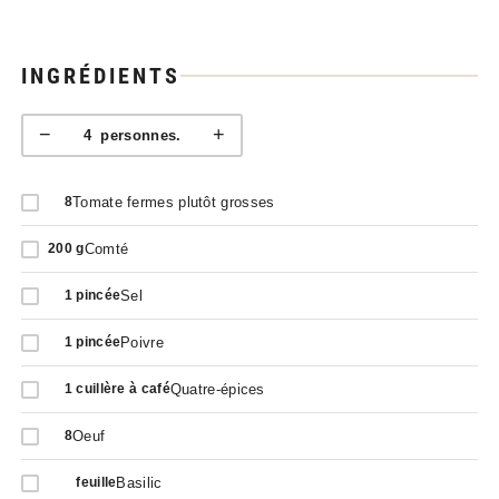
INGRÉDIENTS
−
+
4
personnes.
Tomate fermes plutôt grosses
8
Comté
200
g
Sel
1
pincée
Poivre
1
pincée
Quatre-épices
1
cuillère à café
Oeuf
8
Basilic
feuille