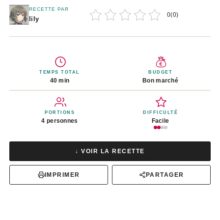
RECETTE PAR
0
(
0
)
lily
TEMPS TOTAL
BUDGET
40 min
Bon marché
PORTIONS
DIFFICULTÉ
4 personnes
Facile
↓ VOIR LA RECETTE
IMPRIMER
PARTAGER