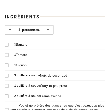
INGRÉDIENTS
−
+
4
personnes.
Banane
1
Tomate
1
Oignon
1
Noix de coco rapé
3
cuillère à soupe
Curry (a peu près)
1
cuillère à soupe
Crème fraîche
2
cuillère à soupe
Poulet (je préfère des blancs, vu que c'est beaucoup plus
pratique à manger, car une fois plein de sauce, on ne
800
g