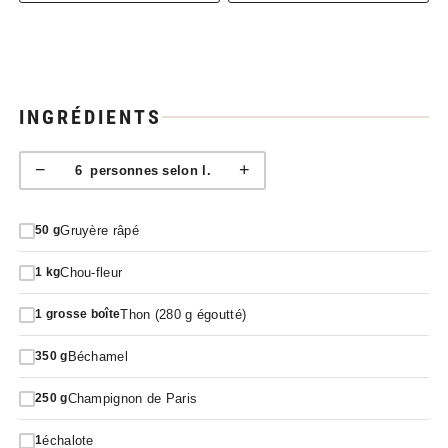
INGRÉDIENTS
−
+
6
personnes selon l.
Gruyère râpé
50
g
Chou-fleur
1
kg
Thon (280 g égoutté)
1
grosse boîte
Béchamel
350
g
Champignon de Paris
250
g
échalote
1