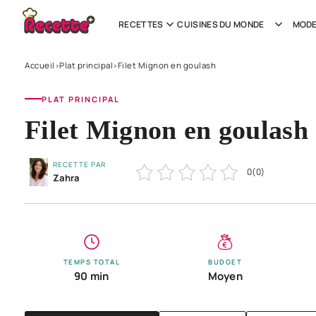
RECETTES
CUISINES DU MONDE
MODE
Accueil
Plat principal
Filet Mignon en goulash
›
›
PLAT PRINCIPAL
Filet Mignon en goulash
RECETTE PAR
0
(
0
)
Zahra
TEMPS TOTAL
BUDGET
90 min
Moyen