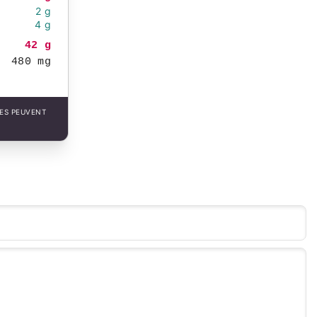
2 g
4 g
42 g
480 mg
LES PEUVENT