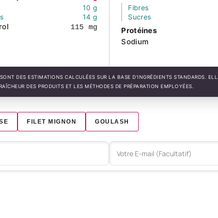
10 g
Fibres
és
14 g
Sucres
rol
115 mg
Protéines
Sodium
SONT DES ESTIMATIONS CALCULÉES SUR LA BASE D'INGRÉDIENTS STANDARDS. EL
FRAÎCHEUR DES PRODUITS ET LES MÉTHODES DE PRÉPARATION EMPLOYÉES.
SE
FILET MIGNON
GOULASH