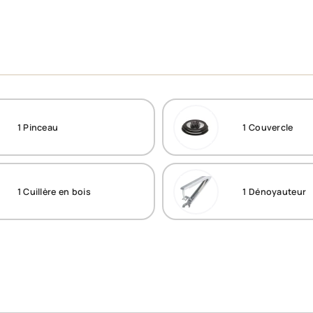
1
Pinceau
1
Couvercle
1
Cuillère en bois
1
Dénoyauteur