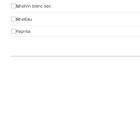
Vin blanc sec
50
cl
Eau
50
cl
Paprika