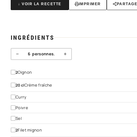
↓ VOIR LA RECETTE
IMPRIMER
PARTAG
INGRÉDIENTS
−
+
6
personnes.
Oignon
2
Crème fraîche
20
cl
Curry
Poivre
Sel
Filet mignon
2