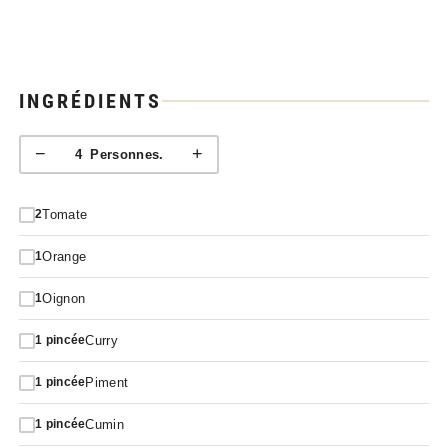
INGRÉDIENTS
−
+
4
Personnes.
Tomate
2
Orange
1
Oignon
1
Curry
1
pincée
Piment
1
pincée
Cumin
1
pincée