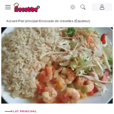
Accueil
›
Plat principal
›
Encocado de crevettes (Équateur)
PLAT PRINCIPAL