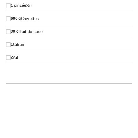
Sel
1
pincée
Crevettes
600
g
Lait de coco
30
cl
Citron
1
Ail
2