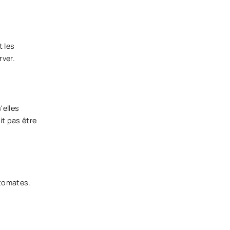
t les
rver.
'elles
it pas être
 tomates.