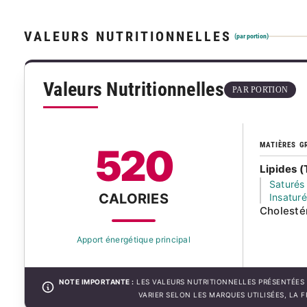
VALEURS NUTRITIONNELLES
(par portion)
Valeurs Nutritionnelles
PAR PORTION
MATIÈRES G
520
Lipides (
Saturés
CALORIES
Insatur
Cholesté
Apport énergétique principal
NOTE IMPORTANTE :
LES VALEURS NUTRITIONNELLES PRÉSENTÉES 
VARIER SELON LES MARQUES UTILISÉES, LA 