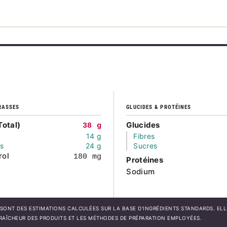
RASSES
GLUCIDES & PROTÉINES
Total)
Glucides
38 g
14 g
Fibres
és
24 g
Sucres
rol
180 mg
Protéines
Sodium
SONT DES ESTIMATIONS CALCULÉES SUR LA BASE D'INGRÉDIENTS STANDARDS. EL
FRAÎCHEUR DES PRODUITS ET LES MÉTHODES DE PRÉPARATION EMPLOYÉES.