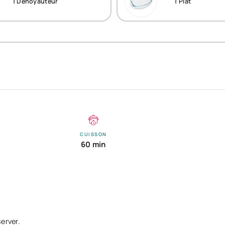
1
Dénoyauteur
1
Plat
CUISSON
60 min
erver.