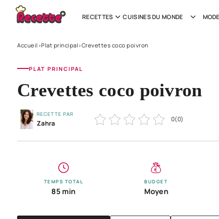
RECETTES
CUISINES DU MONDE
MODE
Accueil
Plat principal
Crevettes coco poivron
›
›
PLAT PRINCIPAL
Crevettes coco poivron
RECETTE PAR
0
(
0
)
Zahra
TEMPS TOTAL
BUDGET
85 min
Moyen