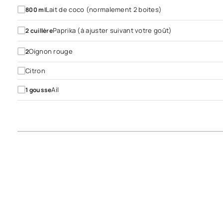
Lait de coco (normalement 2 boites)
800
ml
Paprika (à ajuster suivant votre goût)
2
cuillère
Oignon rouge
2
Citron
Ail
1
gousse