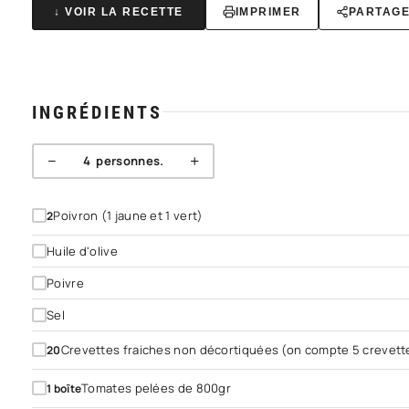
↓ VOIR LA RECETTE
IMPRIMER
PARTAG
INGRÉDIENTS
−
+
4
personnes.
Poivron (1 jaune et 1 vert)
2
Huile d'olive
Poivre
Sel
Crevettes fraiches non décortiquées (on compte 5 crevett
20
Tomates pelées de 800gr
1
boîte