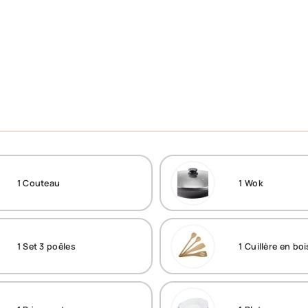
1
Couteau
1
Wok
1
Set 3 poêles
1
Cuillère en boi