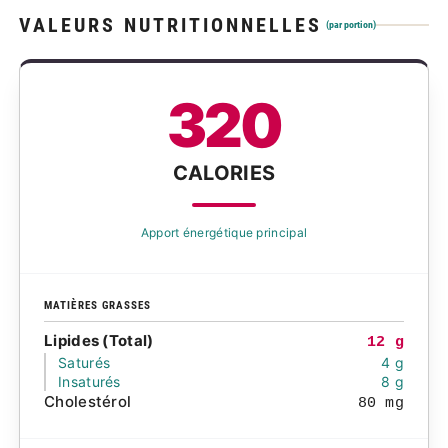
VALEURS NUTRITIONNELLES
(par portion)
320
CALORIES
Apport énergétique principal
MATIÈRES GRASSES
Lipides (Total)
12 g
Saturés
4 g
Insaturés
8 g
Cholestérol
80 mg