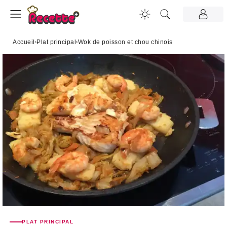
Accueil
›
Plat principal
›
Wok de poisson et chou chinois
PLAT PRINCIPAL