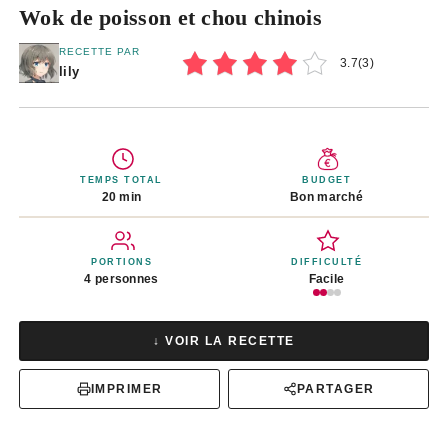
Wok de poisson et chou chinois
RECETTE PAR
3.7
(
3
)
lily
TEMPS TOTAL
BUDGET
20 min
Bon marché
PORTIONS
DIFFICULTÉ
4 personnes
Facile
↓ VOIR LA RECETTE
IMPRIMER
PARTAGER