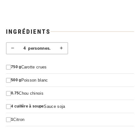
INGRÉDIENTS
−
+
4
personnes.
Carotte crues
750
g
Poisson blanc
500
g
Chou chinois
0.75
Sauce soja
4
cuillère à soupe
Citron
1