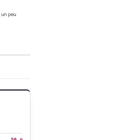
c un peu
50 g