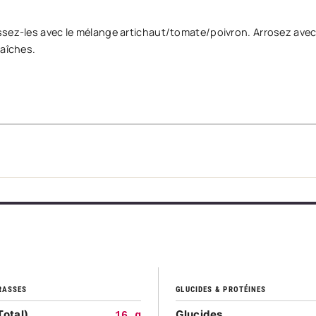
ssez-les avec le mélange artichaut/tomate/poivron. Arrosez ave
raîches.
RASSES
GLUCIDES & PROTÉINES
Total)
Glucides
16 g