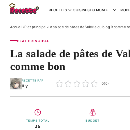
RECETTES
CUISINES DU MONDE
MODE
Accueil
Plat principal
La salade de pâtes de Valérie du blog B comme b
›
›
PLAT PRINCIPAL
La salade de pâtes de Va
comme bon
RECETTE PAR
0
(
0
)
lily
TEMPS TOTAL
BUDGET
35