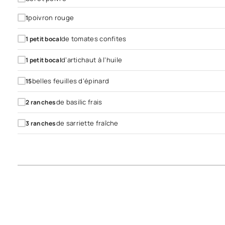
poivron rouge
1
de tomates confites
1
petit bocal
d’artichaut à l’huile
1
petit bocal
belles feuilles d’épinard
15
de basilic frais
2
ranches
de sarriette fraîche
3
ranches