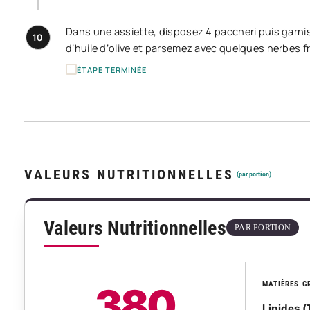
Dans une assiette, disposez 4 paccheri puis garni
10
d’huile d’olive et parsemez avec quelques herbes f
ÉTAPE TERMINÉE
VALEURS NUTRITIONNELLES
(par portion)
Valeurs Nutritionnelles
PAR PORTION
MATIÈRES G
380
Lipides (