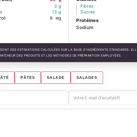
3 g
Fibres
és
13 g
Sucres
rol
0 mg
Protéines
Sodium
SONT DES ESTIMATIONS CALCULÉES SUR LA BASE D'INGRÉDIENTS STANDARDS. EL
FRAÎCHEUR DES PRODUITS ET LES MÉTHODES DE PRÉPARATION EMPLOYÉES.
PÂTÉ
PÂTES
SALADE
SALADES