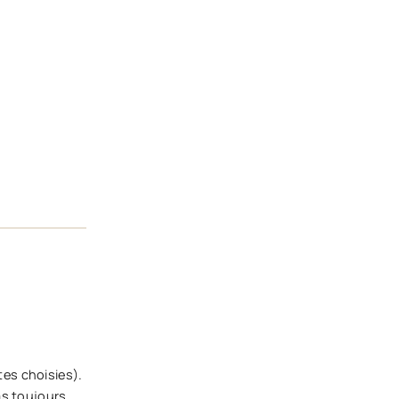
tes choisies).
pas toujours