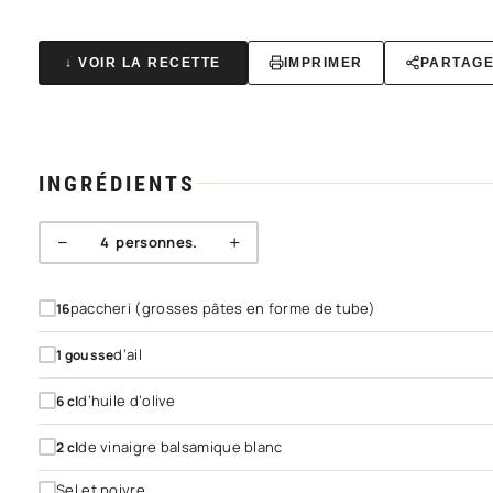
↓ VOIR LA RECETTE
IMPRIMER
PARTAG
INGRÉDIENTS
−
+
4
personnes.
paccheri (grosses pâtes en forme de tube)
16
d’ail
1
gousse
d’huile d’olive
6
cl
de vinaigre balsamique blanc
2
cl
Sel et poivre