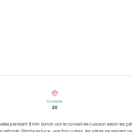
CUISSON
20
salée pendant 8 min (sinon voir le conseil de cuisson selon les pâ
er refroidir (Petite astuce, une fois cuites, les pâtes ne restent 