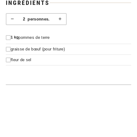
INGRÉDIENTS
−
+
2
personnes.
pommes de terre
1
kg
graisse de bœuf (pour friture)
fleur de sel