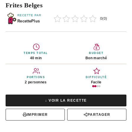
Frites Belges
RECETTE PAR
0
(
0
)
RecettePlus
TEMPS TOTAL
BUDGET
40 min
Bon marché
PORTIONS
DIFFICULTÉ
2 personnes
Facile
↓ VOIR LA RECETTE
IMPRIMER
PARTAGER