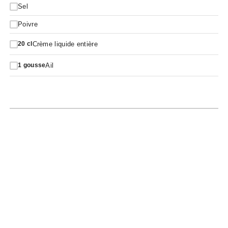
Sel
Poivre
Crème liquide entière
20
cl
Ail
1
gousse