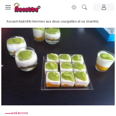
Accueil
›
Apéritifs
›
Verrines aux deux courgettes et sa chantilly
APÉRITIFS