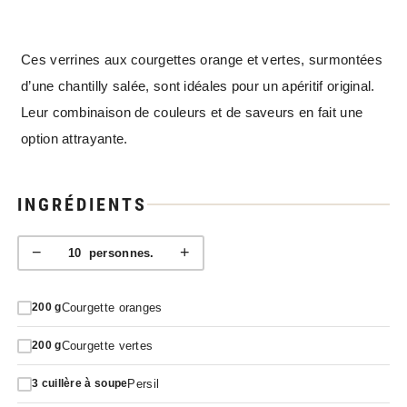
Ces verrines aux courgettes orange et vertes, surmontées
d’une chantilly salée, sont idéales pour un apéritif original.
Leur combinaison de couleurs et de saveurs en fait une
option attrayante.
INGRÉDIENTS
−
+
10
personnes.
Courgette oranges
200
g
Courgette vertes
200
g
Persil
3
cuillère à soupe