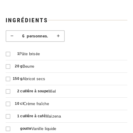
INGRÉDIENTS
−
+
6
personnes.
Pâte brisée
1
Beurre
20
g
Abricot secs
150
g
Miel
2
cuillère à soupe
Crème fraîche
10
cl
Maïzena
1
cuillère à café
Vanille liquide
goutte