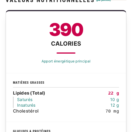
VALEURS NUTRITIONNELLES
390
CALORIES
Apport énergétique principal
MATIÈRES GRASSES
Lipides (Total)
22 g
Saturés
10 g
Insaturés
12 g
Cholestérol
70 mg
GLUCIDES & PROTÉINES