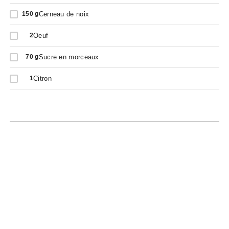
Cerneau de noix
150
g
Oeuf
2
Sucre en morceaux
70
g
Citron
1