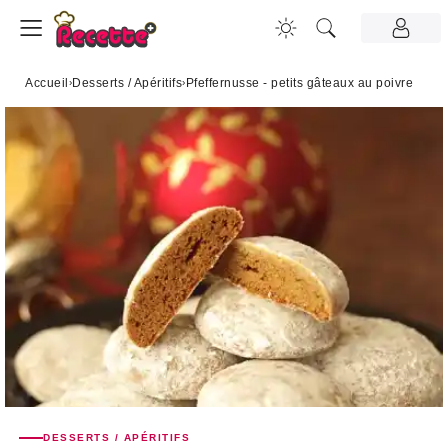
Accueil
›
Desserts / Apéritifs
›
Pfeffernusse - petits gâteaux au poivre
DESSERTS / APÉRITIFS