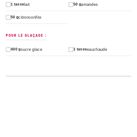
lait
amandes
1
tasse
50
g
citronconfite
50
g
POUR LE GLAÇAGE :
sucre glace
eauchaude
400
g
1
tasse