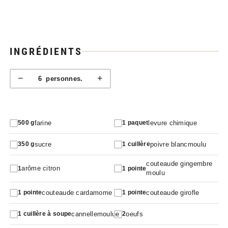
INGRÉDIENTS
−
+
6
personnes.
farine
levure chimique
500
g
1
paquet
sucre
poivre blancmoulu
350
g
1
cuillère
couteaude gingembre
arôme citron
1
1
pointe
moulu
couteaude cardamome
couteaude girofle
1
pointe
1
pointe
cannellemoulue
oeufs
1
cuillère à soupe
2