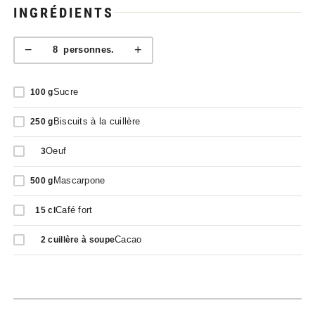
INGRÉDIENTS
−
+
8
personnes.
Sucre
100
g
Biscuits à la cuillère
250
g
Oeuf
3
Mascarpone
500
g
Café fort
15
cl
Cacao
2
cuillère à soupe