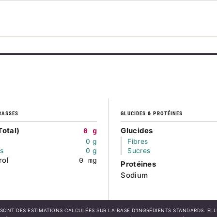
RASSES
GLUCIDES & PROTÉINES
Total)
Glucides
0 g
0 g
Fibres
és
0 g
Sucres
rol
0 mg
Protéines
Sodium
SONT DES ESTIMATIONS CALCULÉES SUR LA BASE D'INGRÉDIENTS STANDARDS. EL