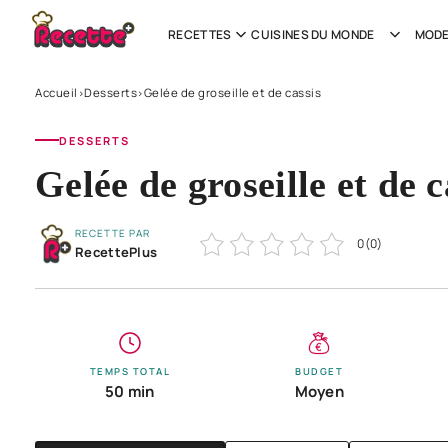
RECETTES
CUISINES DU MONDE
MODE
Accueil
Desserts
Gelée de groseille et de cassis
›
›
DESSERTS
Gelée de groseille et de c
RECETTE PAR
0
(
0
)
RecettePlus
TEMPS TOTAL
BUDGET
50 min
Moyen