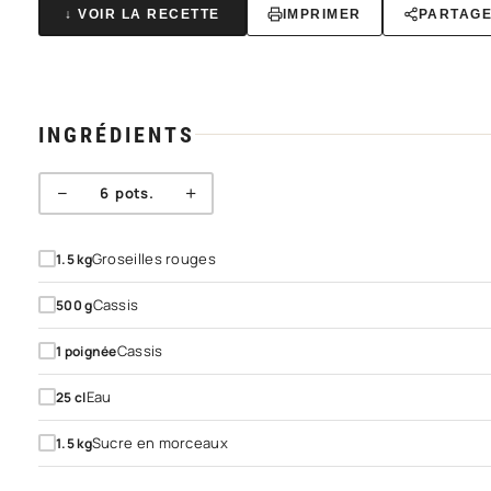
↓ VOIR LA RECETTE
IMPRIMER
PARTAG
INGRÉDIENTS
−
+
6
pots.
Groseilles rouges
1.5
kg
Cassis
500
g
Cassis
1
poignée
Eau
25
cl
Sucre en morceaux
1.5
kg