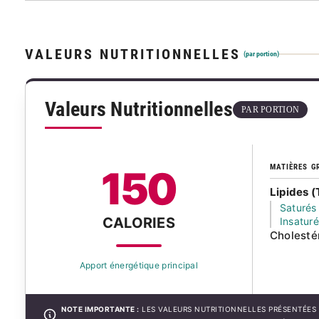
VALEURS NUTRITIONNELLES
(par portion)
Valeurs Nutritionnelles
PAR PORTION
MATIÈRES G
150
Lipides (
Saturés
CALORIES
Insatur
Cholesté
Apport énergétique principal
NOTE IMPORTANTE :
LES VALEURS NUTRITIONNELLES PRÉSENTÉES 