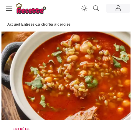
Accueil
›
Entrées
›
La chorba algéroise
ENTRÉES