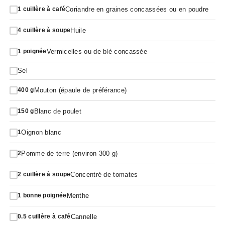
Coriandre en graines concassées ou en poudre
1
cuillère à café
Huile
4
cuillère à soupe
Vermicelles ou de blé concassée
1
poignée
Sel
Mouton (épaule de préférance)
400
g
Blanc de poulet
150
g
Oignon blanc
1
Pomme de terre (environ 300 g)
2
Concentré de tomates
2
cuillère à soupe
Menthe
1
bonne poignée
Cannelle
0.5
cuillère à café