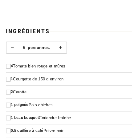
INGRÉDIENTS
−
+
6
personnes.
Tomate bien rouge et mûres
4
Courgette de 150 g environ
1
Carotte
2
Pois chiches
1
poignée
Coriandre fraîche
1
beau bouquet
Poivre noir
0.5
cuillère à café