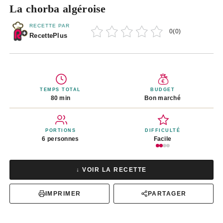
La chorba algéroise
RECETTE PAR
0
(
0
)
RecettePlus
TEMPS TOTAL
BUDGET
80 min
Bon marché
PORTIONS
DIFFICULTÉ
6 personnes
Facile
↓ VOIR LA RECETTE
IMPRIMER
PARTAGER