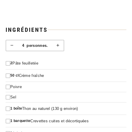
INGRÉDIENTS
−
+
4
personnes.
Pâte feuilletée
2
Crème fraîche
50
cl
Poivre
Sel
Thon au naturel (130 g environ)
1
boîte
Crevettes cuites et décortiquées
1
barquette