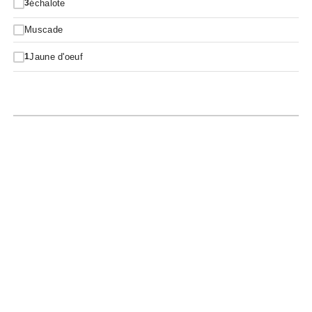
échalote
3
Muscade
Jaune d'oeuf
1