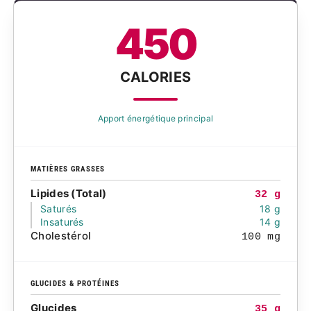
450
CALORIES
Apport énergétique principal
MATIÈRES GRASSES
Lipides (Total)
32 g
Saturés
18 g
Insaturés
14 g
Cholestérol
100 mg
GLUCIDES & PROTÉINES
Glucides
35 g